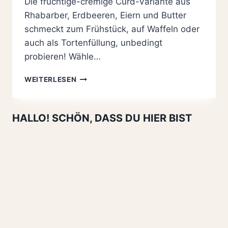
Die fruchtige-cremige Curd-Variante aus
Rhabarber, Erdbeeren, Eiern und Butter
schmeckt zum Frühstück, auf Waffeln oder
auch als Tortenfüllung, unbedingt
probieren! Wähle…
RHABARBER-
WEITERLESEN
ERDBEEREN
CURD
REZEPT
HALLO! SCHÖN, DASS DU HIER BIST
–
SO
EINFACH
UND
LECKER