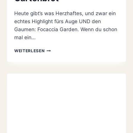
Heute gibt’s was Herzhaftes, und zwar ein
echtes Highlight fürs Auge UND den
Gaumen: Focaccia Garden. Wenn du schon
mal ein…
BUNTES
WEITERLESEN
FOCACCIA
GARDEN:
DAS
EINFACHE
REZEPT
FÜR
1
GENIALES
FLUFFIGES
GARTENBROT