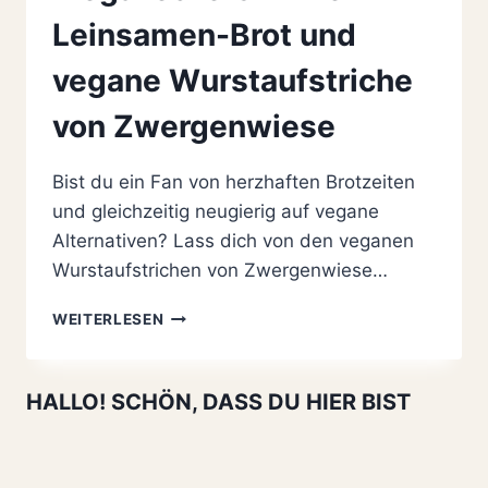
Leinsamen-Brot und
vegane Wurstaufstriche
von Zwergenwiese
Bist du ein Fan von herzhaften Brotzeiten
und gleichzeitig neugierig auf vegane
Alternativen? Lass dich von den veganen
Wurstaufstrichen von Zwergenwiese…
MEGA
WEITERLESEN
LECKERS
DINKEL-
LEINSAMEN-
HALLO! SCHÖN, DASS DU HIER BIST
BROT
UND
VEGANE
WURSTAUFSTRICHE