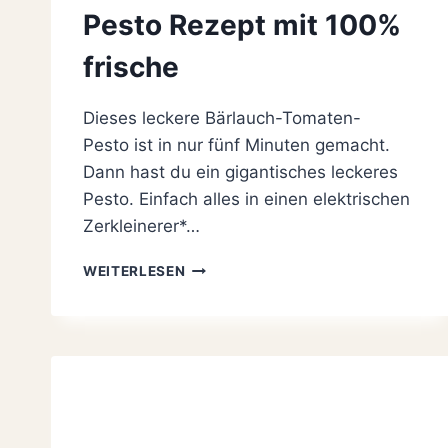
Pesto Rezept mit 100%
frische
Dieses leckere Bärlauch-Tomaten-
Pesto ist in nur fünf Minuten gemacht.
Dann hast du ein gigantisches leckeres
Pesto. Einfach alles in einen elektrischen
Zerkleinerer*…
SCHNELL
WEITERLESEN
GEMACHTES
BÄRLAUCH-
TOMATEN-
PESTO
REZEPT
MIT
100%
FRISCHE