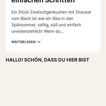
Ein Stück Zwetschgenkuchen mit Streusel
vom Blech ist wie ein Biss in den
Spätsommer, saftig, süß und einfach
unwiderstehlich! Wenn du…
ZWETSCHGENKUCHEN
WEITERLESEN
MIT
STREUSEL
VOM
HALLO! SCHÖN, DASS DU HIER BIST
BLECH
IN
5
EINFACHEN
SCHRITTEN