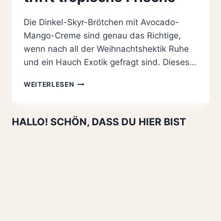
Die Dinkel-Skyr-Brötchen mit Avocado-
Mango-Creme sind genau das Richtige,
wenn nach all der Weihnachtshektik Ruhe
und ein Hauch Exotik gefragt sind. Dieses…
DINKEL-
WEITERLESEN
SKYR-
BRÖTCHEN
UND
HALLO! SCHÖN, DASS DU HIER BIST
AVOCADO-
MANGO-
CREME:
GOLDENE
BRÖTCHEN
TRIFFT
TROPISCHE
FRISCHE