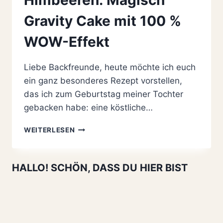
Gravity Cake mit 100 %
WOW-Effekt
Liebe Backfreunde, heute möchte ich euch
ein ganz besonderes Rezept vorstellen,
das ich zum Geburtstag meiner Tochter
gebacken habe: eine köstliche…
M&M-
WEITERLESEN
TORTE
MIT
SCHOKOLADE
HALLO! SCHÖN, DASS DU HIER BIST
UND
HIMBEEREN:
MAGISCH
GRAVITY
CAKE
MIT