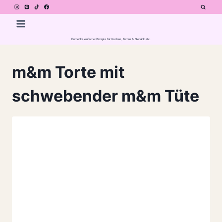
Zum
Inhalt
springen
Entdecke einfache Rezepte für Kuchen, Torten & Gebäck etc.
m&m Torte mit
schwebender m&m Tüte