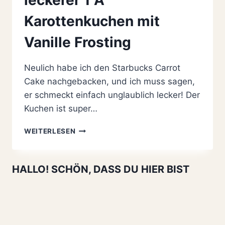
Karottenkuchen mit
Vanille Frosting
Neulich habe ich den Starbucks Carrot
Cake nachgebacken, und ich muss sagen,
er schmeckt einfach unglaublich lecker! Der
Kuchen ist super…
STARBUCKS
WEITERLESEN
CARROT
CAKE
STYLE:
HALLO! SCHÖN, DASS DU HIER BIST
ATEMBERAUBEND
LECKERER
1
A
KAROTTENKUCHEN
MIT