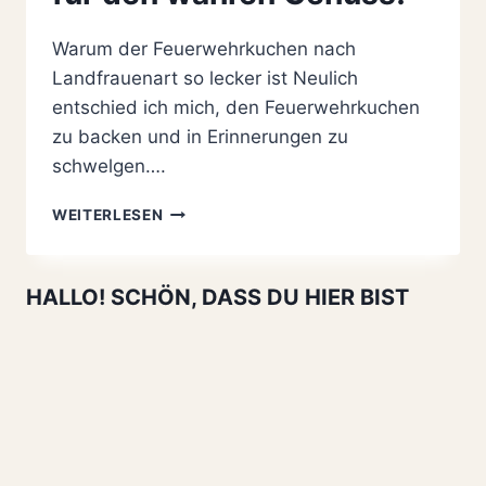
Warum der Feuerwehrkuchen nach
Landfrauenart so lecker ist Neulich
entschied ich mich, den Feuerwehrkuchen
zu backen und in Erinnerungen zu
schwelgen….
FEUERWEHRKUCHEN
WEITERLESEN
NACH
LANDFRAUENART:
EINFACHES
HALLO! SCHÖN, DASS DU HIER BIST
REZEPT
MIT
3
SCHICHTEN
FÜR
DEN
WAHREN
GENUSS!