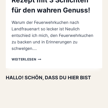
für den wahren Genuss!
Warum der Feuerwehrkuchen nach
Landfrauenart so lecker ist Neulich
entschied ich mich, den Feuerwehrkuchen
zu backen und in Erinnerungen zu
schwelgen….
FEUERWEHRKUCHEN
WEITERLESEN
NACH
LANDFRAUENART:
EINFACHES
HALLO! SCHÖN, DASS DU HIER BIST
REZEPT
MIT
3
SCHICHTEN
FÜR
DEN