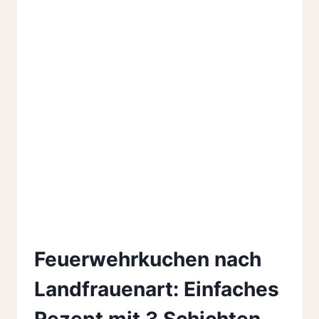
Feuerwehrkuchen nach
Landfrauenart: Einfaches
Rezept mit 3 Schichten