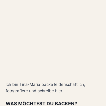
WAHREN
GENUSS!
Ich bin Tina-Maria backe leidenschaftlich,
fotografiere und schreibe hier.
WAS MÖCHTEST DU BACKEN?