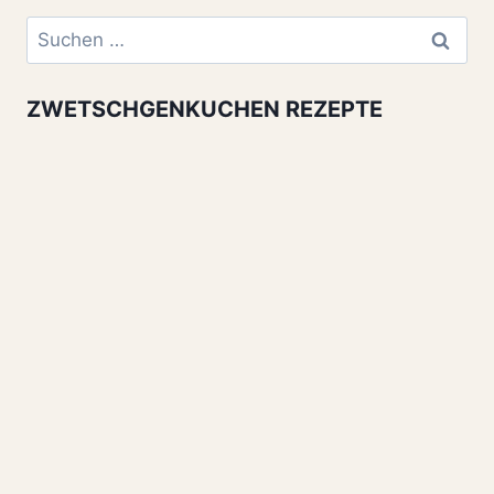
Suchen
nach:
ZWETSCHGENKUCHEN REZEPTE