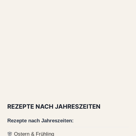
REZEPTE NACH JAHRESZEITEN
Rezepte nach Jahreszeiten:
🌸
Ostern & Frühling