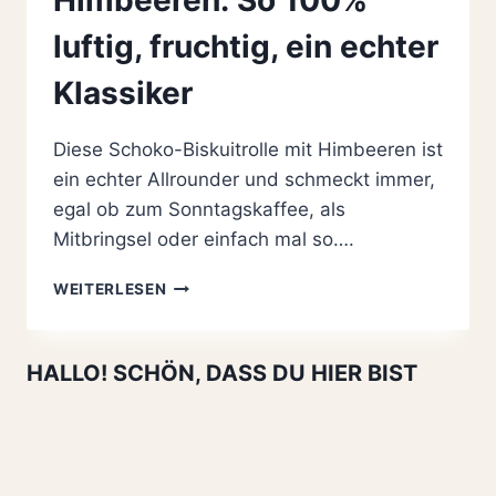
luftig, fruchtig, ein echter
Klassiker
Diese Schoko-Biskuitrolle mit Himbeeren ist
ein echter Allrounder und schmeckt immer,
egal ob zum Sonntagskaffee, als
Mitbringsel oder einfach mal so….
EINFACHE
WEITERLESEN
SCHOKO-
BISKUITROLLE
MIT
HALLO! SCHÖN, DASS DU HIER BIST
HIMBEEREN:
SO
100%
LUFTIG,
FRUCHTIG,
EIN