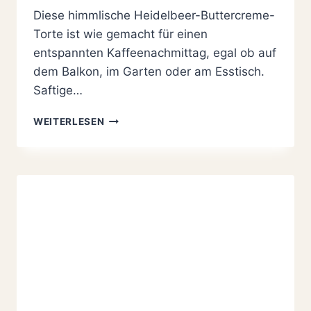
Diese himmlische Heidelbeer-Buttercreme-
Torte ist wie gemacht für einen
entspannten Kaffeenachmittag, egal ob auf
dem Balkon, im Garten oder am Esstisch.
Saftige…
FRUCHTIGE
WEITERLESEN
UND
CREMIGE
HEIDELBEER-
BUTTERCREME
TORTE
–
1
A
EINFACH
ZU
BACKEN