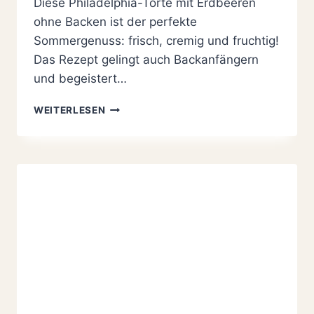
Diese Philadelphia-Torte mit Erdbeeren
ohne Backen ist der perfekte
Sommergenuss: frisch, cremig und fruchtig!
Das Rezept gelingt auch Backanfängern
und begeistert…
PHILADELPHIA-
WEITERLESEN
TORTE
MIT
ERDBEEREN,
OHNE
BACKEN
UND
HERRLICH
CREMIG