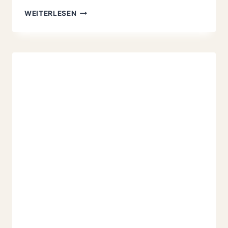
ERDBEER-
WEITERLESEN
SCHOKOLADEN-
TORTE
REZEPT:
EINFACH
UND
CREMIG
WIE
BEI
OMA