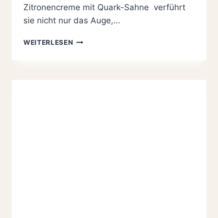
Zitronencreme mit Quark-Sahne verführt
sie nicht nur das Auge,…
FESTLICHE
WEITERLESEN
HASENTORTE
MIT
ZITRONENCREME
MIT
QUARK-
SAHNE:
EIN
LUFTIGER
1
A
GENUSS
ZU
OSTERN!