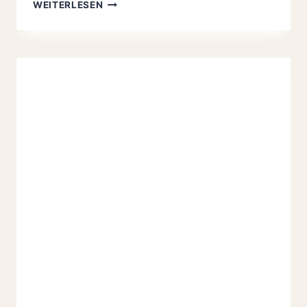
GIOTTO-
WEITERLESEN
TORTE
MIT
OSTERHASEN-
KEKSE:
HIMMLISCH
100%
CREMIG
UND
LEICHTE
OSTERTORTE