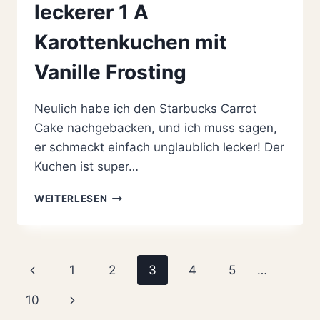
leckerer 1 A
Karottenkuchen mit
Vanille Frosting
Neulich habe ich den Starbucks Carrot
Cake nachgebacken, und ich muss sagen,
er schmeckt einfach unglaublich lecker! Der
Kuchen ist super…
STARBUCKS
WEITERLESEN
CARROT
CAKE
STYLE:
ATEMBERAUBEND
Seitennavigation
Vorherige
1
2
3
4
5
…
LECKERER
1
Seite
Nächste
10
A
KAROTTENKUCHEN