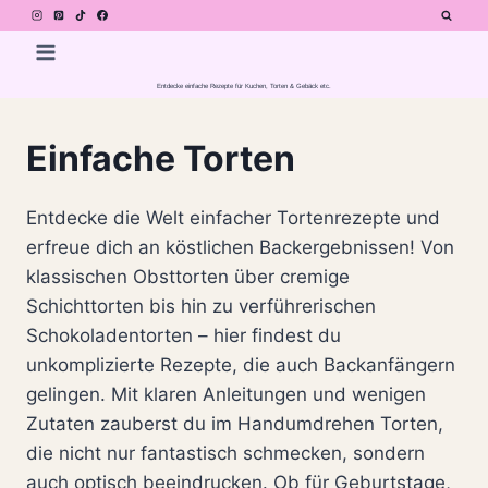
Zum
Inhalt
springen
Entdecke einfache Rezepte für Kuchen, Torten & Gebäck etc.
Einfache Torten
Entdecke die Welt einfacher Tortenrezepte und
erfreue dich an köstlichen Backergebnissen! Von
klassischen Obsttorten über cremige
Schichttorten bis hin zu verführerischen
Schokoladentorten – hier findest du
unkomplizierte Rezepte, die auch Backanfängern
gelingen. Mit klaren Anleitungen und wenigen
Zutaten zauberst du im Handumdrehen Torten,
die nicht nur fantastisch schmecken, sondern
auch optisch beeindrucken. Ob für Geburtstage,