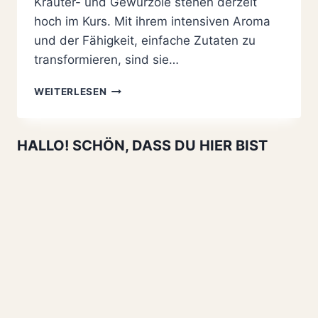
Kräuter- und Gewürzöle stehen derzeit
hoch im Kurs. Mit ihrem intensiven Aroma
und der Fähigkeit, einfache Zutaten zu
transformieren, sind sie…
KRÄUTER-
WEITERLESEN
UND
GEWÜRZÖLE
SELBER
HALLO! SCHÖN, DASS DU HIER BIST
MACHEN:
3
TOLLE
REZEPTE