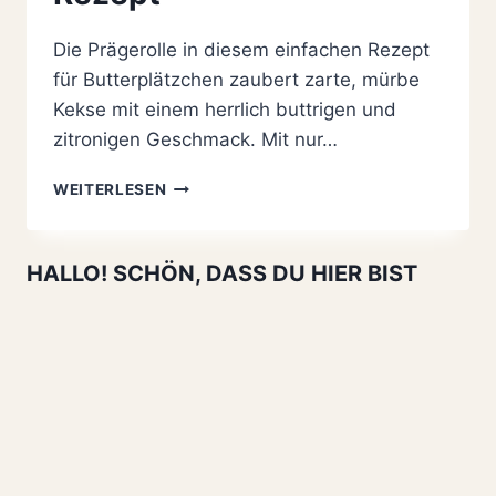
Die Prägerolle in diesem einfachen Rezept
für Butterplätzchen zaubert zarte, mürbe
Kekse mit einem herrlich buttrigen und
zitronigen Geschmack. Mit nur…
ZARTE
WEITERLESEN
PRÄGEROLLE
BUTTERPLÄTZCHEN
–
HALLO! SCHÖN, DASS DU HIER BIST
EIN
EINFACHES
AUSSTECHER
REZEPT