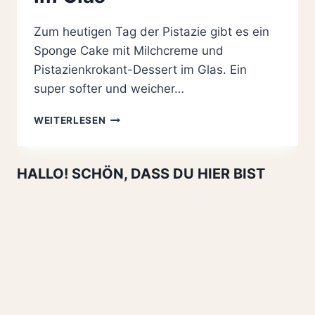
Zum heutigen Tag der Pistazie gibt es ein
Sponge Cake mit Milchcreme und
Pistazienkrokant-Dessert im Glas. Ein
super softer und weicher…
SPONGE
WEITERLESEN
CAKE
MIT
MILCHCREME
HALLO! SCHÖN, DASS DU HIER BIST
UND
PISTAZIENKROKANT
DESSERT
IM
GLAS