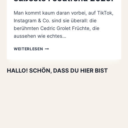
Man kommt kaum daran vorbei, auf TikTok,
Instagram & Co. sind sie überall: die
berühmten Cedric Grolet Früchte, die
aussehen wie echtes…
CEDRIC
WEITERLESEN
GROLET
ZITRONEN
SELBER
HALLO! SCHÖN, DASS DU HIER BIST
MACHEN:
SIEHT
AUS
WIE
EINFACHES
OBST
–
DER
SÜSSESTE F
OODTREND 2