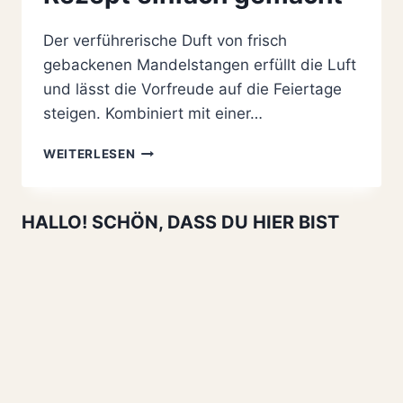
Der verführerische Duft von frisch
gebackenen Mandelstangen erfüllt die Luft
und lässt die Vorfreude auf die Feiertage
steigen. Kombiniert mit einer…
HIMMLISCHE
WEITERLESEN
MANDELSTANGEN
MIT
BRATAPFEL
HALLO! SCHÖN, DASS DU HIER BIST
UND
SCHOKOLADE
REZEPT
EINFACH
GEMACHT