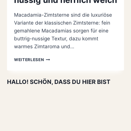
Macadamia-Zimtsterne sind die luxuriöse
Variante der klassischen Zimtsterne: fein
gemahlene Macadamias sorgen für eine
buttrig-nussige Textur, dazu kommt
warmes Zimtaroma und…
MACADAMIA-
WEITERLESEN
ZIMTSTERNE
REZEPT:
EINFACH
HALLO! SCHÖN, DASS DU HIER BIST
EDEL,
NUSSIG
UND
HERRLICH
WEICH