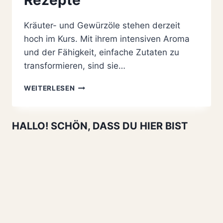
Kräuter- und Gewürzöle stehen derzeit
hoch im Kurs. Mit ihrem intensiven Aroma
und der Fähigkeit, einfache Zutaten zu
transformieren, sind sie…
KRÄUTER-
WEITERLESEN
UND
GEWÜRZÖLE
SELBER
HALLO! SCHÖN, DASS DU HIER BIST
MACHEN:
3
TOLLE
REZEPTE