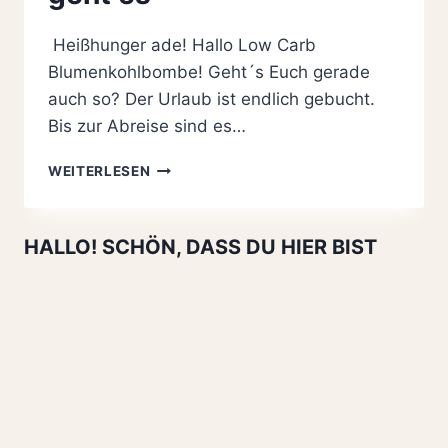
Heißhunger ade! Hallo Low Carb
Blumenkohlbombe! Geht´s Euch gerade
auch so? Der Urlaub ist endlich gebucht.
Bis zur Abreise sind es…
LOW
WEITERLESEN
CARB
BLUMENKOHLBOMBE
MIT
HALLO! SCHÖN, DASS DU HIER BIST
RAHMSAUCE
–
SO
EINFACH
GEHT
ES