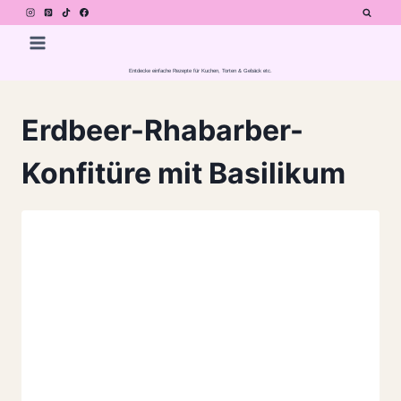
Zum
Inhalt
springen
Entdecke einfache Rezepte für Kuchen, Torten & Gebäck etc.
Erdbeer-Rhabarber-
Konfitüre mit Basilikum