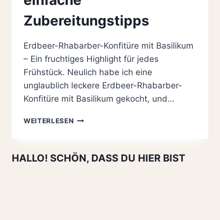
Zubereitungstipps
Erdbeer-Rhabarber-Konfitüre mit Basilikum
– Ein fruchtiges Highlight für jedes
Frühstück. Neulich habe ich eine
unglaublich leckere Erdbeer-Rhabarber-
Konfitüre mit Basilikum gekocht, und…
ERDBEER-
WEITERLESEN
RHABARBER
KONFITÜRE
MIT
HALLO! SCHÖN, DASS DU HIER BIST
BASILIKUM:
3
EINFACHE
ZUBEREITUNGSTIPPS