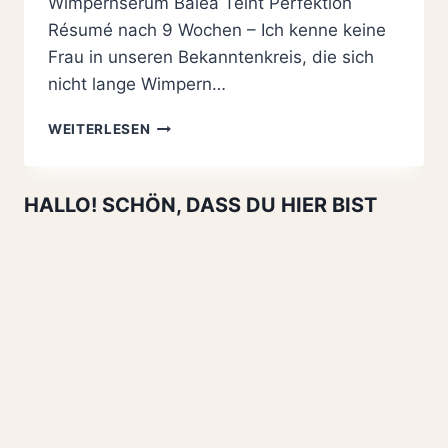
Wimpernserum Balea Teint Perfektion
Résumé nach 9 Wochen – Ich kenne keine
Frau in unseren Bekanntenkreis, die sich
nicht lange Wimpern…
WIMPERNSERUM
WEITERLESEN
BALEA
TEINT
PERFEKTION
HALLO! SCHÖN, DASS DU HIER BIST
RÉSUMÉ
NACH
9
WOCHEN